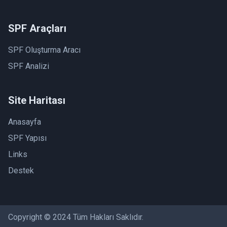
SPF Araçları
SPF Oluşturma Aracı
SPF Analizi
Site Haritası
Anasayfa
SPF Yapısı
Links
Destek
Copyright © 2024 Tüm Hakları Saklıdır.